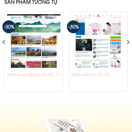
SẢN PHẨM TƯƠNG TỰ
-30%
-30%
Theme wordpress tin tức 11
Mẫu web tin tức 04