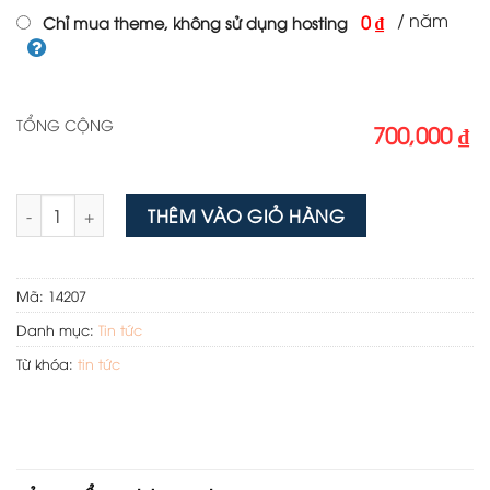
/ năm
0 ₫
Chỉ mua theme, không sử dụng hosting
TỔNG CỘNG
700,000 ₫
Theme wordpress tin tức 014 số lượng
THÊM VÀO GIỎ HÀNG
Mã:
14207
Danh mục:
Tin tức
Từ khóa:
tin tức