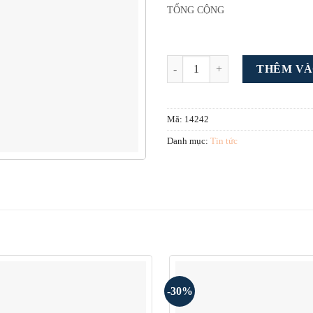
TỔNG CỘNG
Theme wordpress tin tức 17 số lư
THÊM VÀ
Mã:
14242
Danh mục:
Tin tức
-30%