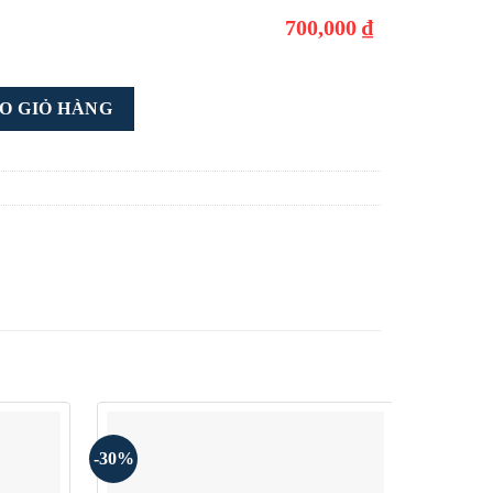
700,000 ₫
ợng
O GIỎ HÀNG
-30%
-30%