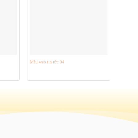
Mẫu web tin tức 04
Mẫu tin t