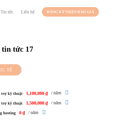
Tin tức
Liên hệ
ĐĂNG KÝ NHẬN BÁO GIÁ
tin tức 17
ỰC TẾ
/ năm
1,100,000 ₫
trợ kỹ thuật
/ năm
1,500,000 ₫
trợ kỹ thuật
/ năm
0 ₫
g hosting