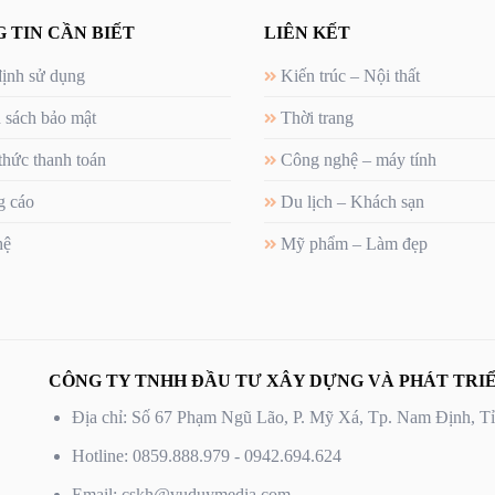
 TIN CẦN BIẾT
LIÊN KẾT
ịnh sử dụng
Kiến trúc – Nội thất
 sách bảo mật
Thời trang
thức thanh toán
Công nghệ – máy tính
 cáo
Du lịch – Khách sạn
hệ
Mỹ phẩm – Làm đẹp
CÔNG TY TNHH ĐẦU TƯ XÂY DỰNG VÀ PHÁT TRIỂ
Địa chỉ: Số 67 Phạm Ngũ Lão, P. Mỹ Xá, Tp. Nam Định, 
Hotline: 0859.888.979 - 0942.694.624
Email: cskh@vuduymedia.com