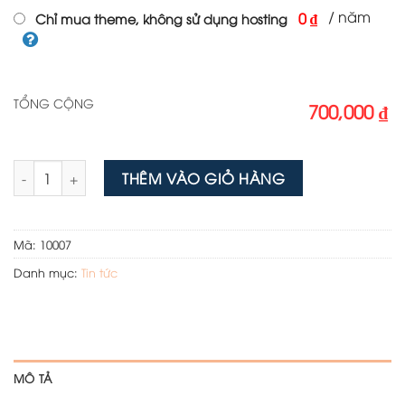
/ năm
0 ₫
Chỉ mua theme, không sử dụng hosting
TỔNG CỘNG
700,000 ₫
Theme wordpress review game số lượng
THÊM VÀO GIỎ HÀNG
Mã:
10007
Danh mục:
Tin tức
MÔ TẢ