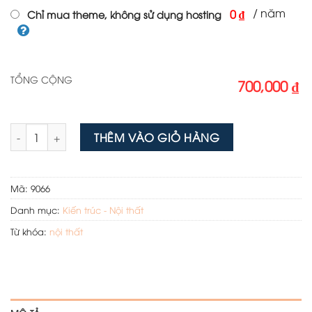
/ năm
0 ₫
Chỉ mua theme, không sử dụng hosting
TỔNG CỘNG
700,000 ₫
Theme wordpress flatsome nội thất 14 số lượng
THÊM VÀO GIỎ HÀNG
Mã:
9066
Danh mục:
Kiến trúc - Nội thất
Từ khóa:
nội thất