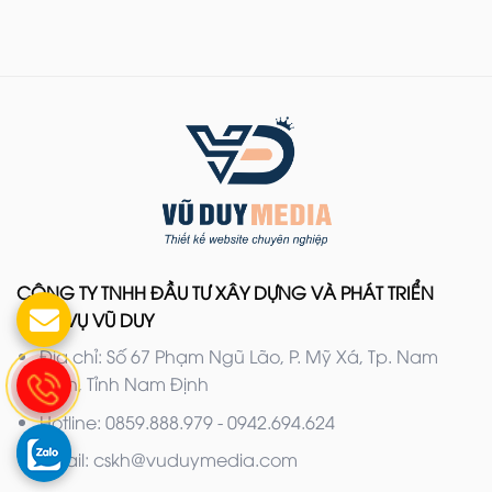
CÔNG TY TNHH ĐẦU TƯ XÂY DỰNG VÀ PHÁT TRIỂN
DỊCH VỤ VŨ DUY
Địa chỉ: Số 67 Phạm Ngũ Lão, P. Mỹ Xá, Tp. Nam
Định, Tỉnh Nam Định
Hotline: 0859.888.979 - 0942.694.624
Email: cskh@vuduymedia.com