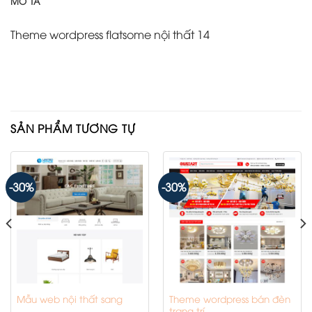
MÔ TẢ
Theme wordpress flatsome nội thất 14
SẢN PHẨM TƯƠNG TỰ
-30%
-30%
Theme wordpress bán đèn
Mẫu web nội thất sang
trang trí