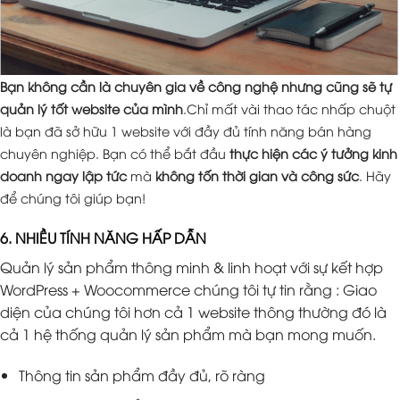
Bạn không cần là chuyên gia về công nghệ nhưng cũng sẽ tự
quản lý tốt website của mình
.Chỉ mất vài thao tác nhấp chuột
là bạn đã sở hữu 1 website với đầy đủ tính năng bán hàng
chuyên nghiệp. Bạn có thể bắt đầu
thực hiện các ý tưởng kinh
doanh ngay lập tức
mà
không tốn thời gian và công sức
. Hãy
để chúng tôi giúp bạn!
6. NHIỀU TÍNH NĂNG HẤP DẪN
Quản lý sản phẩm thông minh & linh hoạt với sự kết hợp
WordPress + Woocommerce chúng tôi tự tin rằng : Giao
diện của chúng tôi hơn cả 1 website thông thường đó là
cả 1 hệ thống quản lý sản phẩm mà bạn mong muốn.
Thông tin sản phẩm đầy đủ, rõ ràng