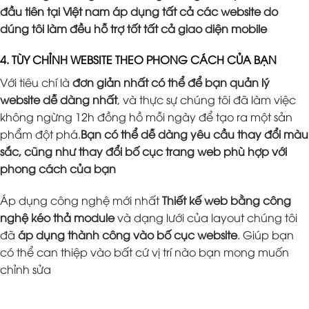
đầu tiên tại Việt nam áp dụng tất cả các website do
dúng tôi làm đều hỗ trợ tốt tất cả giao diện mobile
4. TÙY CHỈNH WEBSITE THEO PHONG CÁCH CỦA BẠN
Với tiêu chí là
đơn giản nhất có thể để bạn quản lý
website dễ dàng nhất
, và thực sự chúng tôi đã làm việc
không ngừng 12h đồng hồ mỗi ngày để tạo ra một sản
phẩm đột phá.
Bạn có thể dễ dàng yêu cầu thay đổi màu
sắc, cũng như thay đổi bố cục trang web phù hợp với
phong cách của bạn
Áp dụng công nghệ mới nhất
Thiết kế web bằng công
nghệ kéo thả module
và dạng lưới của layout chúng tôi
đã
áp dụng thành công vào bố cục website
. Giúp bạn
có thể can thiệp vào bất cứ vị trí nào bạn mong muốn
chỉnh sửa