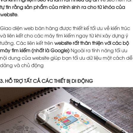
tự tin rằng sản phẩm của mình sinh ra cho từ khóa của
website
.
Giao diện web bán hàng được thiết kế tối ưu về kiến trúc
và liên kết cho các máy tìm kiếm ngay từ khi xây dựng ý
tưởng. Các liên kết trên
website rất thân thiện với các bộ
máy tìm kiếm (nhất là Google)
Ngoài ra tính năng tối ưu
nội dung của website giúp bạn tối ưu dữ liệu một cách dễ
dàng và chủ động
3. HỖ TRỢ TẤT CẢ CÁC THIẾT BỊ DI ĐỘNG