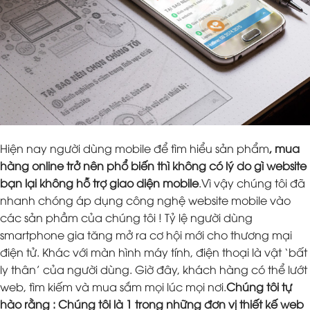
Hiện nay người dùng mobile để tìm hiểu sản phẩm
, mua
hàng online trở nên phổ biến thì không có lý do gì website
bạn lại không hỗ trợ giao diện mobile
.Vì vậy chúng tôi đã
nhanh chóng áp dụng công nghệ website mobile vào
các sản phầm của chúng tôi ! Tỷ lệ người dùng
smartphone gia tăng mở ra cơ hội mới cho thương mại
điện tử. Khác với màn hình máy tính, điện thoại là vật ‘bất
ly thân’ của người dùng. Giờ đây, khách hàng có thể lướt
web, tìm kiếm và mua sắm mọi lúc mọi nơi.
Chúng tôi tự
hào rằng : Chúng tôi là 1 trong những đơn vị thiết kế web