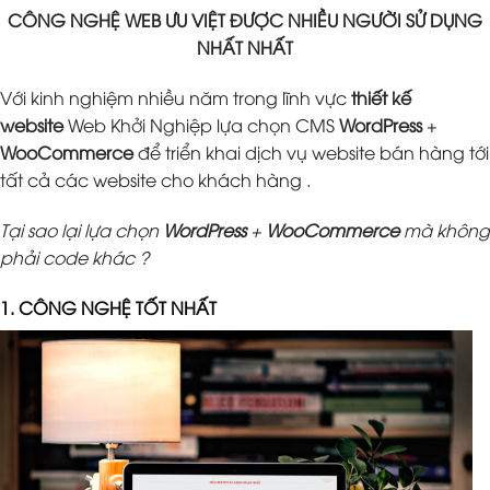
CÔNG NGHỆ WEB ƯU VIỆT ĐƯỢC NHIỀU NGƯỜI SỬ DỤNG
NHẤT NHẤT
Với kinh nghiệm nhiều năm trong lĩnh vực
thiết kế
website
Web Khởi Nghiệp lựa chọn CMS
WordPress
+
WooCommerce
để triển khai dịch vụ website bán hàng tới
tất cả các website cho khách hàng .
Tại sao lại lựa chọn
WordPress
+
WooCommerce
mà không
phải code khác ?
1. CÔNG NGHỆ TỐT NHẤT