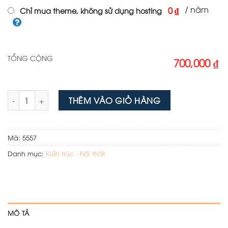
/ năm
0 ₫
Chỉ mua theme, không sử dụng hosting
TỔNG CỘNG
700,000 ₫
Mẫu web nội thất sang số lượng
THÊM VÀO GIỎ HÀNG
Mã:
5557
Danh mục:
Kiến trúc - Nội thất
MÔ TẢ