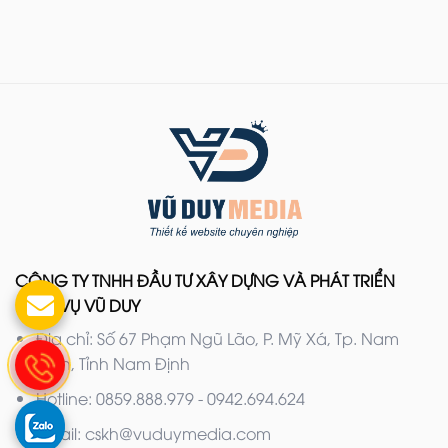
CÔNG TY TNHH ĐẦU TƯ XÂY DỰNG VÀ PHÁT TRIỂN
DỊCH VỤ VŨ DUY
Địa chỉ: Số 67 Phạm Ngũ Lão, P. Mỹ Xá, Tp. Nam
Định, Tỉnh Nam Định
Hotline: 0859.888.979 - 0942.694.624
Email: cskh@vuduymedia.com