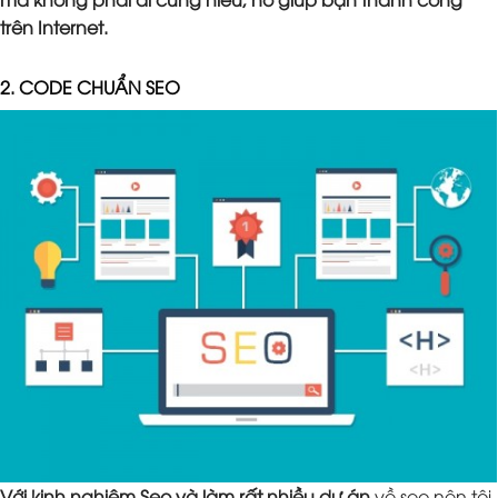
trên Internet.
2. CODE CHUẨN SEO
Với kinh nghiệm Seo và làm rất nhiều dự án
về seo nên tôi