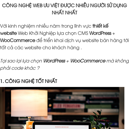
CÔNG NGHỆ WEB ƯU VIỆT ĐƯỢC NHIỀU NGƯỜI SỬ DỤNG
NHẤT NHẤT
Với kinh nghiệm nhiều năm trong lĩnh vực
thiết kế
website
Web Khởi Nghiệp lựa chọn CMS
WordPress
+
WooCommerce
để triển khai dịch vụ website bán hàng tới
tất cả các website cho khách hàng .
Tại sao lại lựa chọn
WordPress
+
WooCommerce
mà không
phải code khác ?
1. CÔNG NGHỆ TỐT NHẤT