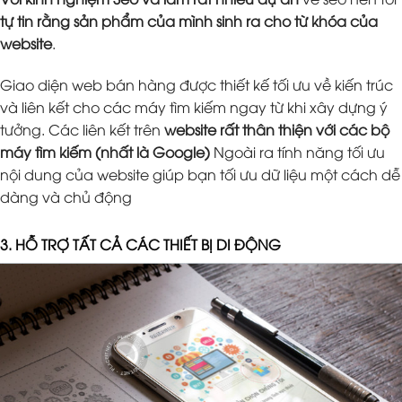
tự tin rằng sản phẩm của mình sinh ra cho từ khóa của
website
.
Giao diện web bán hàng được thiết kế tối ưu về kiến trúc
và liên kết cho các máy tìm kiếm ngay từ khi xây dựng ý
tưởng. Các liên kết trên
website rất thân thiện với các bộ
máy tìm kiếm (nhất là Google)
Ngoài ra tính năng tối ưu
nội dung của website giúp bạn tối ưu dữ liệu một cách dễ
dàng và chủ động
3. HỖ TRỢ TẤT CẢ CÁC THIẾT BỊ DI ĐỘNG