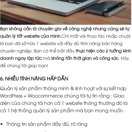
Bạn không cần là chuyên gia về công nghệ nhưng cũng sẽ tự
quản lý tốt website của mình
.Chỉ mất vài thao tác nhấp chuột
là bạn đã sở hữu 1 website với đầy đủ tính năng bán hàng
chuyên nghiệp. Bạn có thể bắt đầu
thực hiện các ý tưởng kinh
doanh ngay lập tức
mà
không tốn thời gian và công sức
. Hãy
để chúng tôi giúp bạn!
6. NHIỀU TÍNH NĂNG HẤP DẪN
Quản lý sản phẩm thông minh & linh hoạt với sự kết hợp
WordPress + Woocommerce chúng tôi tự tin rằng : Giao
diện của chúng tôi hơn cả 1 website thông thường đó là
cả 1 hệ thống quản lý sản phẩm mà bạn mong muốn.
Thông tin sản phẩm đầy đủ, rõ ràng