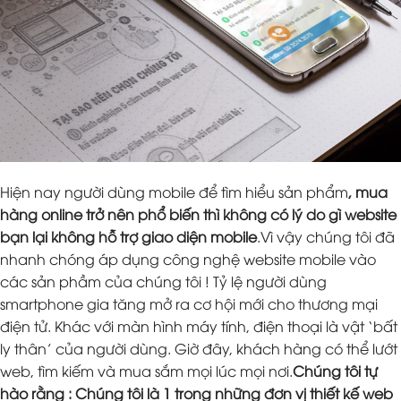
Hiện nay người dùng mobile để tìm hiểu sản phẩm
, mua
hàng online trở nên phổ biến thì không có lý do gì website
bạn lại không hỗ trợ giao diện mobile
.Vì vậy chúng tôi đã
nhanh chóng áp dụng công nghệ website mobile vào
các sản phầm của chúng tôi ! Tỷ lệ người dùng
smartphone gia tăng mở ra cơ hội mới cho thương mại
điện tử. Khác với màn hình máy tính, điện thoại là vật ‘bất
ly thân’ của người dùng. Giờ đây, khách hàng có thể lướt
web, tìm kiếm và mua sắm mọi lúc mọi nơi.
Chúng tôi tự
hào rằng : Chúng tôi là 1 trong những đơn vị thiết kế web