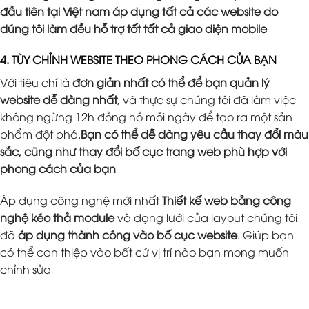
đầu tiên tại Việt nam áp dụng tất cả các website do
dúng tôi làm đều hỗ trợ tốt tất cả giao diện mobile
4. TÙY CHỈNH WEBSITE THEO PHONG CÁCH CỦA BẠN
Với tiêu chí là
đơn giản nhất có thể để bạn quản lý
website dễ dàng nhất
, và thực sự chúng tôi đã làm việc
không ngừng 12h đồng hồ mỗi ngày để tạo ra một sản
phẩm đột phá.
Bạn có thể dễ dàng yêu cầu thay đổi màu
sắc, cũng như thay đổi bố cục trang web phù hợp với
phong cách của bạn
Áp dụng công nghệ mới nhất
Thiết kế web bằng công
nghệ kéo thả module
và dạng lưới của layout chúng tôi
đã
áp dụng thành công vào bố cục website
. Giúp bạn
có thể can thiệp vào bất cứ vị trí nào bạn mong muốn
chỉnh sửa