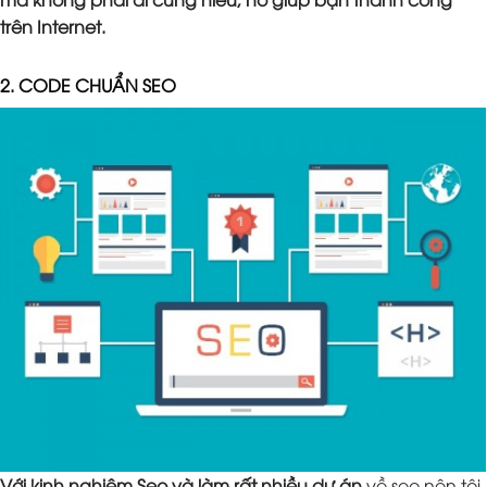
trên Internet.
2. CODE CHUẨN SEO
Với kinh nghiệm Seo và làm rất nhiều dự án
về seo nên tôi