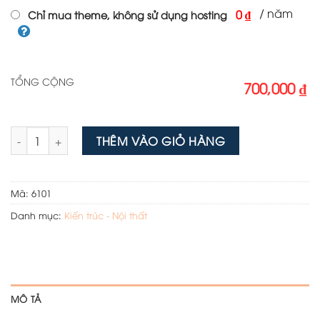
/ năm
0 ₫
Chỉ mua theme, không sử dụng hosting
TỔNG CỘNG
700,000 ₫
Mẫu web nội thất 06 số lượng
THÊM VÀO GIỎ HÀNG
Mã:
6101
Danh mục:
Kiến trúc - Nội thất
MÔ TẢ