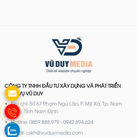
CÔNG TY TNHH ĐẦU TƯ XÂY DỰNG VÀ PHÁT TRIỂN
DỊCH VỤ VŨ DUY
Địa chỉ: Số 67 Phạm Ngũ Lão, P. Mỹ Xá, Tp. Nam
Định, Tỉnh Nam Định
Hotline: 0859.888.979 - 0942.694.624
Email: cskh@vuduymedia.com