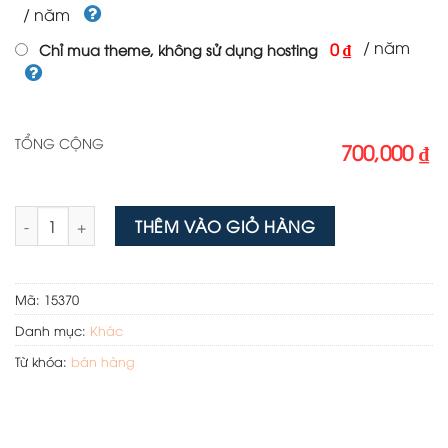
/ năm
/ năm
0 ₫
Chỉ mua theme, không sử dụng hosting
TỔNG CỘNG
700,000 ₫
Theme wordpress bán thiết bị mài công nghiệp số lượng
THÊM VÀO GIỎ HÀNG
Mã:
15370
Danh mục:
Khác
Từ khóa:
bán hàng