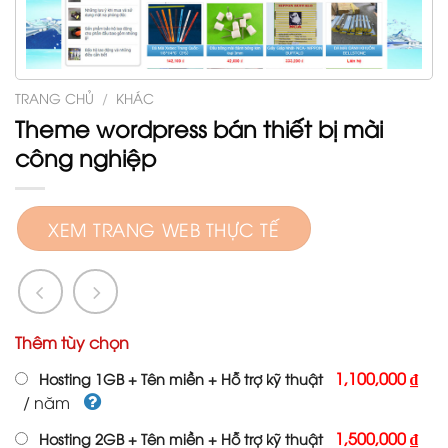
TRANG CHỦ
/
KHÁC
Theme wordpress bán thiết bị mài
công nghiệp
XEM TRANG WEB THỰC TẾ
Thêm tùy chọn
1,100,000 ₫
Hosting 1GB + Tên miền + Hỗ trợ kỹ thuật
/ năm
1,500,000 ₫
Hosting 2GB + Tên miền + Hỗ trợ kỹ thuật