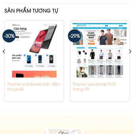
SẢN PHẨM TƯƠNG TỰ
-30%
-29%
Theme wordpress bán điện
Theme wordpress thời
thoại 04
trang 09