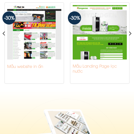
-30%
-30%
Mẫu Landing Page lọc
Mẫu website in ấn
nước