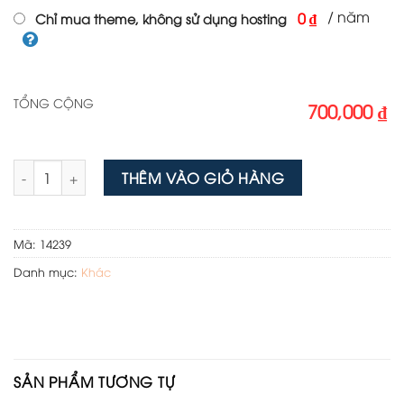
/ năm
0 ₫
Chỉ mua theme, không sử dụng hosting
TỔNG CỘNG
700,000 ₫
Theme wordpress bán nguyên liệu số lượng
THÊM VÀO GIỎ HÀNG
Mã:
14239
Danh mục:
Khác
SẢN PHẨM TƯƠNG TỰ