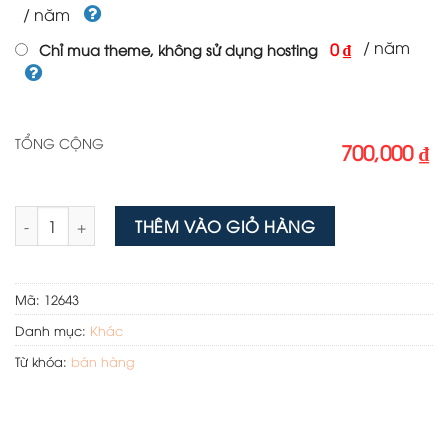
/ năm
/ năm
0 ₫
Chỉ mua theme, không sử dụng hosting
TỔNG CỘNG
700,000 ₫
Theme wordpress bán điện máy - điện cơ 01 số lượng
THÊM VÀO GIỎ HÀNG
Mã:
12643
Danh mục:
Khác
Từ khóa:
bán hàng