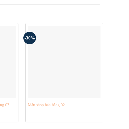
-30%
-30%
ang 03
Mẫu shop bán hàng 02
Mẫu webs