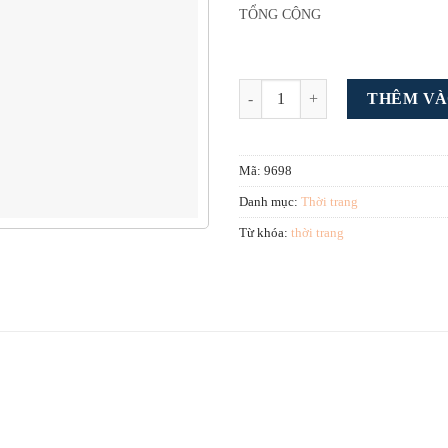
TỔNG CỘNG
Theme wordpress bán quần áo thời
THÊM VÀ
Mã:
9698
Danh mục:
Thời trang
Từ khóa:
thời trang