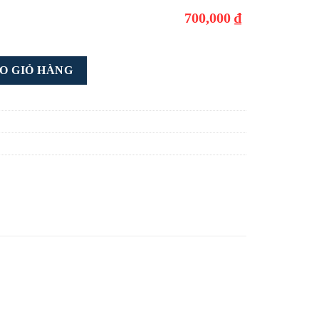
700,000 ₫
 trang số lượng
O GIỎ HÀNG