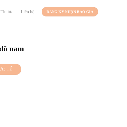
Tin tức
Liên hệ
ĐĂNG KÝ NHẬN BÁO GIÁ
 đồ nam
ỰC TẾ