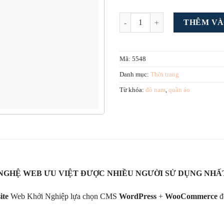
Mẫu webstie bán đồ nam số lượng
THÊM VÀ
Mã:
5548
Danh mục:
Thời trang
Từ khóa:
đồ nam
,
quần áo
NGHỆ WEB ƯU VIỆT ĐƯỢC NHIỀU NGƯỜI SỬ DỤNG NHẤ
ite
Web Khởi Nghiệp lựa chọn CMS
WordPress
+
WooCommerce
để