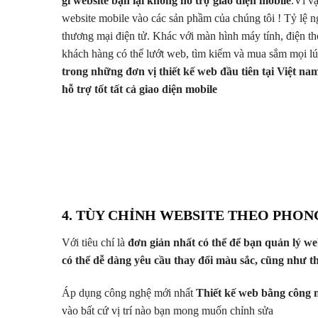
gì website bạn lại không hỗ trợ giao diện mobile
.Vì v
website mobile vào các sản phầm của chúng tôi ! Tỷ lệ 
thương mại điện tử. Khác với màn hình máy tính, điện tho
khách hàng có thể lướt web, tìm kiếm và mua sắm mọi lú
trong những đơn vị thiết kế web đầu tiên tại Việt na
hỗ trợ tốt tất cả giao diện mobile
4. TÙY CHỈNH WEBSITE THEO PHON
Với tiêu chí là
đơn giản nhất có thể để bạn quản lý we
có thể dễ dàng yêu cầu thay đổi màu sắc, cũng như 
Áp dụng công nghệ mới nhất
Thiết kế web bằng công 
vào bất cứ vị trí nào bạn mong muốn chỉnh sửa