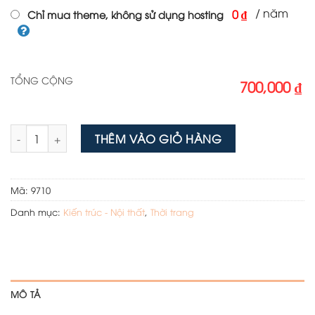
/ năm
0 ₫
Chỉ mua theme, không sử dụng hosting
TỔNG CỘNG
700,000 ₫
Theme wordpress bán thiết bị bếp số lượng
THÊM VÀO GIỎ HÀNG
Mã:
9710
Danh mục:
Kiến trúc - Nội thất
,
Thời trang
MÔ TẢ