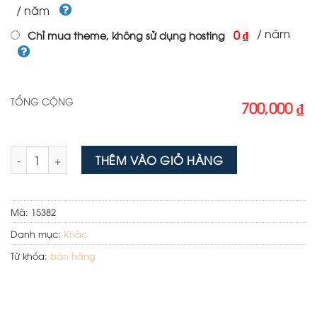
/ năm
/ năm
0 ₫
Chỉ mua theme, không sử dụng hosting
TỔNG CỘNG
700,000 ₫
Theme wordpress bán nồi chiên không dầu số lượng
THÊM VÀO GIỎ HÀNG
Mã:
15382
Danh mục:
Khác
Từ khóa:
bán hàng