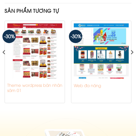
SẢN PHẨM TƯƠNG TỰ
-30%
-30%
Theme wordpress bán nhân
Web đa năng
sâm 01