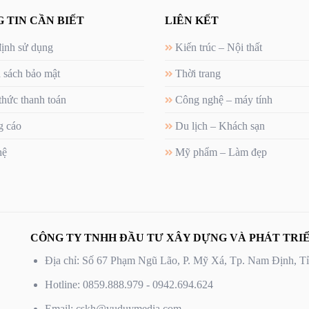
 TIN CẦN BIẾT
LIÊN KẾT
ịnh sử dụng
Kiến trúc – Nội thất
 sách bảo mật
Thời trang
thức thanh toán
Công nghệ – máy tính
 cáo
Du lịch – Khách sạn
hệ
Mỹ phẩm – Làm đẹp
CÔNG TY TNHH ĐẦU TƯ XÂY DỰNG VÀ PHÁT TRIỂ
Địa chỉ: Số 67 Phạm Ngũ Lão, P. Mỹ Xá, Tp. Nam Định, 
Hotline: 0859.888.979 - 0942.694.624
Email: cskh@vuduymedia.com