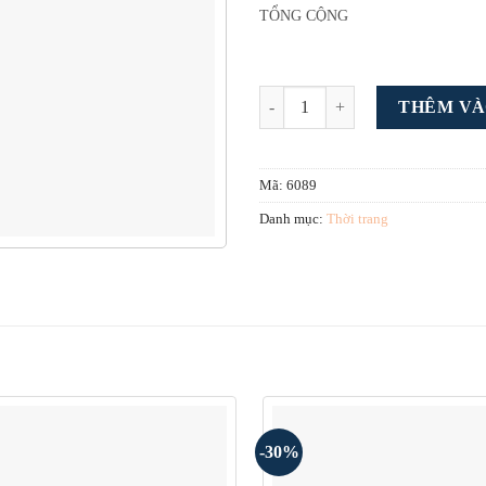
TỔNG CỘNG
sp rieng 10 số lượng
THÊM VÀ
Mã:
6089
Danh mục:
Thời trang
-30%