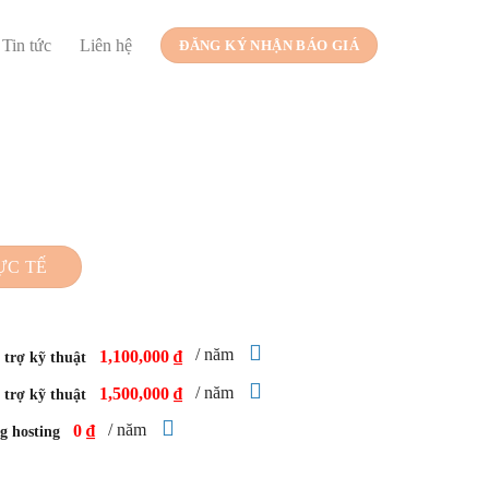
Tin tức
Liên hệ
ĐĂNG KÝ NHẬN BÁO GIÁ
ỰC TẾ
/ năm
1,100,000 ₫
trợ kỹ thuật
/ năm
1,500,000 ₫
trợ kỹ thuật
/ năm
0 ₫
g hosting