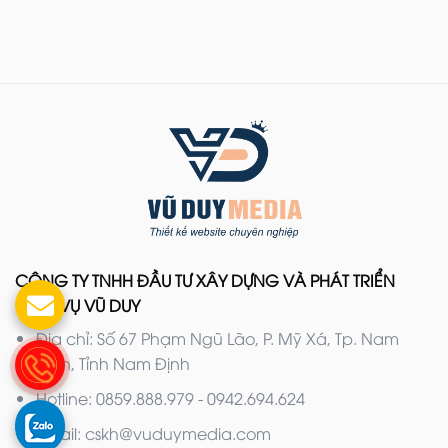
CÔNG TY TNHH ĐẦU TƯ XÂY DỰNG VÀ PHÁT TRIỂN
DỊCH VỤ VŨ DUY
Địa chỉ: Số 67 Phạm Ngũ Lão, P. Mỹ Xá, Tp. Nam
Định, Tỉnh Nam Định
Hotline: 0859.888.979 - 0942.694.624
Email: cskh@vuduymedia.com