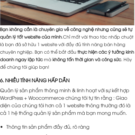
Bạn không cần là chuyên gia về công nghệ nhưng cũng sẽ tự
quản lý tốt website của mình
.Chỉ mất vài thao tác nhấp chuột
là bạn đã sở hữu 1 website với đầy đủ tính năng bán hàng
chuyên nghiệp. Bạn có thể bắt đầu
thực hiện các ý tưởng kinh
doanh ngay lập tức
mà
không tốn thời gian và công sức
. Hãy
để chúng tôi giúp bạn!
6. NHIỀU TÍNH NĂNG HẤP DẪN
Quản lý sản phẩm thông minh & linh hoạt với sự kết hợp
WordPress + Woocommerce chúng tôi tự tin rằng : Giao
diện của chúng tôi hơn cả 1 website thông thường đó là
cả 1 hệ thống quản lý sản phẩm mà bạn mong muốn.
Thông tin sản phẩm đầy đủ, rõ ràng