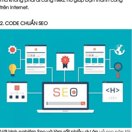
trên Internet.
2. CODE CHUẨN SEO
Với kinh nghiệm Seo và làm rất nhiều dự án
về seo nên tôi