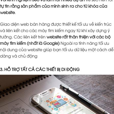
tự tin rằng sản phẩm của mình sinh ra cho từ khóa của
website
.
Giao diện web bán hàng được thiết kế tối ưu về kiến trúc
và liên kết cho các máy tìm kiếm ngay từ khi xây dựng ý
tưởng. Các liên kết trên
website rất thân thiện với các bộ
máy tìm kiếm (nhất là Google)
Ngoài ra tính năng tối ưu
nội dung của website giúp bạn tối ưu dữ liệu một cách dễ
dàng và chủ động
3. HỖ TRỢ TẤT CẢ CÁC THIẾT BỊ DI ĐỘNG