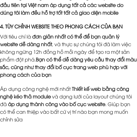
đầu tiên tại Việt nam áp dụng tất cả các website do
dúng tôi làm đều hỗ trợ tốt tất cả giao diện mobile
4. TÙY CHỈNH WEBSITE THEO PHONG CÁCH CỦA BẠN
Với tiêu chí là
đơn giản nhất có thể để bạn quản lý
website dễ dàng nhất
, và thực sự chúng tôi đã làm việc
không ngừng 12h đồng hồ mỗi ngày để tạo ra một sản
phẩm đột phá.
Bạn có thể dễ dàng yêu cầu thay đổi màu
sắc, cũng như thay đổi bố cục trang web phù hợp với
phong cách của bạn
Áp dụng công nghệ mới nhất
Thiết kế web bằng công
nghệ kéo thả module
và dạng lưới của layout chúng tôi
đã
áp dụng thành công vào bố cục website
. Giúp bạn
có thể can thiệp vào bất cứ vị trí nào bạn mong muốn
chỉnh sửa