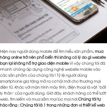
Hiện nay người dùng mobile để tìm hiểu sản phẩm
, mua
hàng online trở nên phổ biến thì không có lý do gì website
bạn lại không hỗ trợ giao diện mobile
.Vì vậy chúng tôi đã
nhanh chóng áp dụng công nghệ website mobile vào
các sản phầm của chúng tôi ! Tỷ lệ người dùng
smartphone gia tăng mở ra cơ hội mới cho thương mại
điện tử. Khác với màn hình máy tính, điện thoại là vật ‘bất
ly thân’ của người dùng. Giờ đây, khách hàng có thể lướt
web, tìm kiếm và mua sắm mọi lúc mọi nơi.
Chúng tôi tự
hào rằng : Chúng tôi là 1 trong những đơn vị thiết kế web