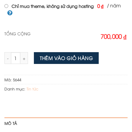
/ năm
0 ₫
Chỉ mua theme, không sử dụng hosting
TỔNG CỘNG
700,000 ₫
Mẫu website tin tức 01 số lượng
THÊM VÀO GIỎ HÀNG
Mã:
5644
Danh mục:
Tin tức
MÔ TẢ