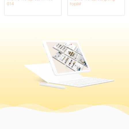
014
toplist