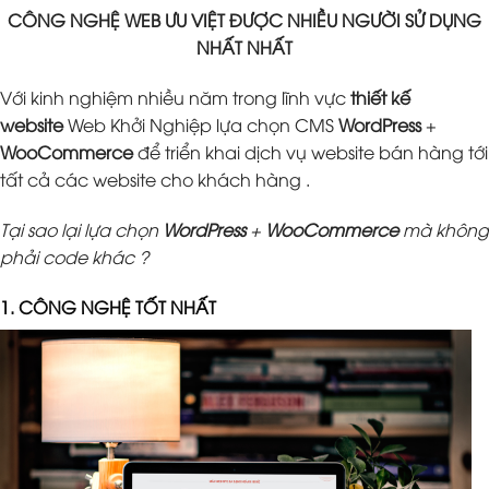
CÔNG NGHỆ WEB ƯU VIỆT ĐƯỢC NHIỀU NGƯỜI SỬ DỤNG
NHẤT NHẤT
Với kinh nghiệm nhiều năm trong lĩnh vực
thiết kế
website
Web Khởi Nghiệp lựa chọn CMS
WordPress
+
WooCommerce
để triển khai dịch vụ website bán hàng tới
tất cả các website cho khách hàng .
Tại sao lại lựa chọn
WordPress
+
WooCommerce
mà không
phải code khác ?
1. CÔNG NGHỆ TỐT NHẤT