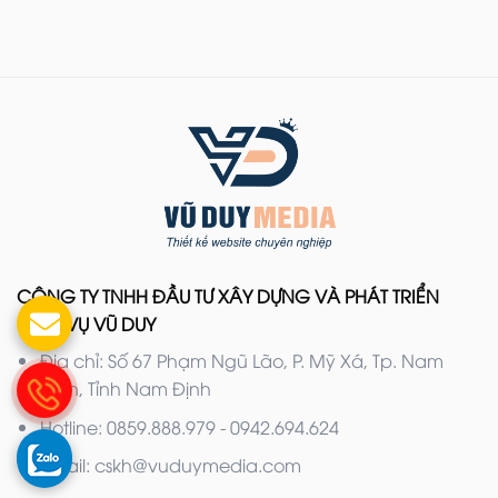
CÔNG TY TNHH ĐẦU TƯ XÂY DỰNG VÀ PHÁT TRIỂN
DỊCH VỤ VŨ DUY
Địa chỉ: Số 67 Phạm Ngũ Lão, P. Mỹ Xá, Tp. Nam
Định, Tỉnh Nam Định
Hotline: 0859.888.979 - 0942.694.624
Email: cskh@vuduymedia.com