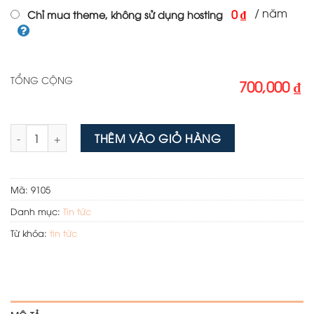
/ năm
0 ₫
Chỉ mua theme, không sử dụng hosting
TỔNG CỘNG
700,000 ₫
Theme wordpress flatsome tin tức 10 số lượng
THÊM VÀO GIỎ HÀNG
Mã:
9105
Danh mục:
Tin tức
Từ khóa:
tin tức