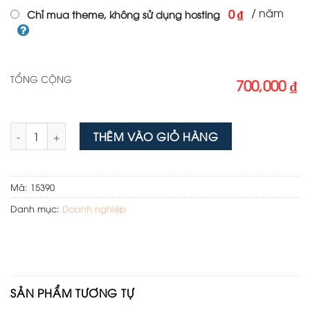
/ năm
0 ₫
Chỉ mua theme, không sử dụng hosting
TỔNG CỘNG
700,000 ₫
Theme wordpress công ty bảo vệ 02 số lượng
THÊM VÀO GIỎ HÀNG
Mã:
15390
Danh mục:
Doanh nghiệp
SẢN PHẨM TƯƠNG TỰ