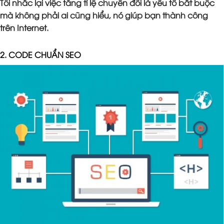
Tôi nhắc lại việc tăng tỉ lệ chuyển đổi là yếu tố bắt buộc
mà không phải ai cũng hiểu, nó giúp bạn thành công
trên Internet.
2. CODE CHUẨN SEO