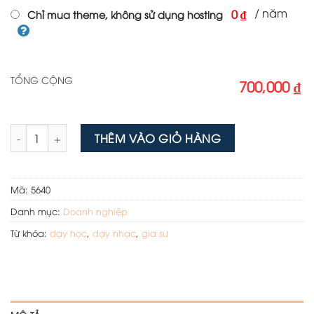
/ năm
0 ₫
Chỉ mua theme, không sử dụng hosting
TỔNG CỘNG
700,000 ₫
Mẫu website gia sư số lượng
THÊM VÀO GIỎ HÀNG
Mã:
5640
Danh mục:
Doanh nghiệp
Từ khóa:
dạy học
,
dạy nhạc
,
gia sư