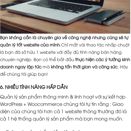
Bạn không cần là chuyên gia về công nghệ nhưng cũng sẽ tự
quản lý tốt website của mình
.Chỉ mất vài thao tác nhấp chuột
là bạn đã sở hữu 1 website với đầy đủ tính năng bán hàng
chuyên nghiệp. Bạn có thể bắt đầu
thực hiện các ý tưởng kinh
doanh ngay lập tức
mà
không tốn thời gian và công sức
. Hãy
để chúng tôi giúp bạn!
6. NHIỀU TÍNH NĂNG HẤP DẪN
Quản lý sản phẩm thông minh & linh hoạt với sự kết hợp
WordPress + Woocommerce chúng tôi tự tin rằng : Giao
diện của chúng tôi hơn cả 1 website thông thường đó là
cả 1 hệ thống quản lý sản phẩm mà bạn mong muốn.