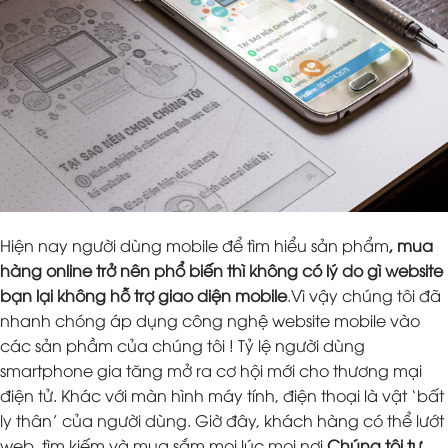
Hiện nay người dùng mobile để tìm hiểu sản phẩm
, mua
hàng online trở nên phổ biến thì không có lý do gì website
bạn lại không hỗ trợ giao diện mobile
.Vì vậy chúng tôi đã
nhanh chóng áp dụng công nghệ website mobile vào
các sản phầm của chúng tôi ! Tỷ lệ người dùng
smartphone gia tăng mở ra cơ hội mới cho thương mại
điện tử. Khác với màn hình máy tính, điện thoại là vật ‘bất
ly thân’ của người dùng. Giờ đây, khách hàng có thể lướt
web, tìm kiếm và mua sắm mọi lúc mọi nơi.
Chúng tôi tự