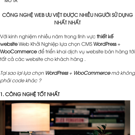
MÔ TẢ
CÔNG NGHỆ WEB ƯU VIỆT ĐƯỢC NHIỀU NGƯỜI SỬ DỤNG
NHẤT NHẤT
Với kinh nghiệm nhiều năm trong lĩnh vực
thiết kế
website
Web Khởi Nghiệp lựa chọn CMS
WordPress
+
WooCommerce
để triển khai dịch vụ website bán hàng tới
tất cả các website cho khách hàng .
Tại sao lại lựa chọn
WordPress
+
WooCommerce
mà không
phải code khác ?
1. CÔNG NGHỆ TỐT NHẤT