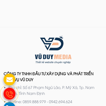
CÔNG TY TNHH ĐẦU TƯ XÂY DỰNG VÀ PHÁT TRIỂN
DỊCH VỤ VŨ DUY
Địa chỉ: Số 67 Phạm Ngũ Lão, P. Mỹ Xá, Tp. Nam
Định, Tỉnh Nam Định
Hotline: 0859.888.979 - 0942.694.624