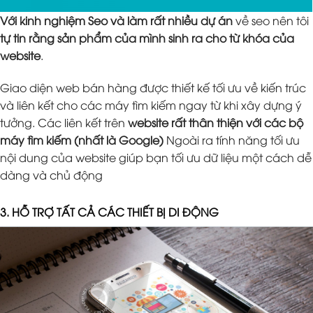
Với kinh nghiệm Seo và làm rất nhiều dự án
về seo nên tôi
tự tin rằng sản phẩm của mình sinh ra cho từ khóa của
website
.
Giao diện web bán hàng được thiết kế tối ưu về kiến trúc
và liên kết cho các máy tìm kiếm ngay từ khi xây dựng ý
tưởng. Các liên kết trên
website rất thân thiện với các bộ
máy tìm kiếm (nhất là Google)
Ngoài ra tính năng tối ưu
nội dung của website giúp bạn tối ưu dữ liệu một cách dễ
dàng và chủ động
3. HỖ TRỢ TẤT CẢ CÁC THIẾT BỊ DI ĐỘNG