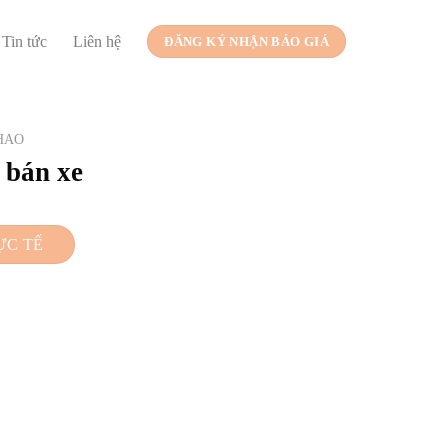
Tin tức
Liên hệ
ĐĂNG KÝ NHẬN BÁO GIÁ
THAO
 bán xe
ỰC TẾ