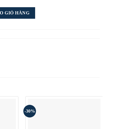
O GIỎ HÀNG
-30%
-30%