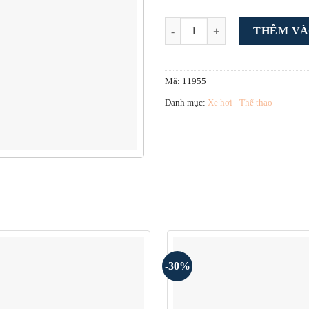
Theme wordpress bán xe số lượng
THÊM VÀ
Mã:
11955
Danh mục:
Xe hơi - Thể thao
-30%