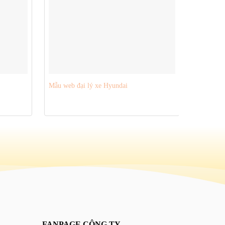
Theme wor
Mẫu web đại lý xe Hyundai
hơi 01
FANPAGE CÔNG TY