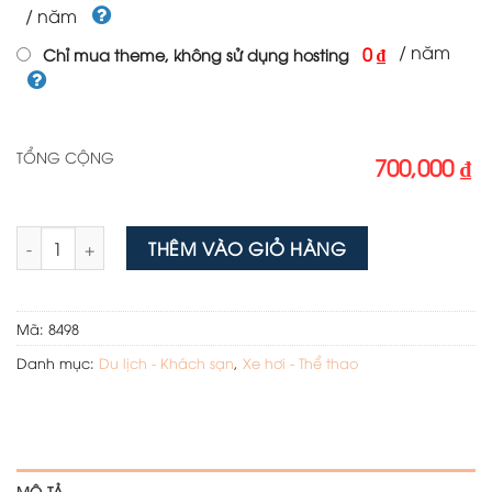
/ năm
/ năm
0 ₫
Chỉ mua theme, không sử dụng hosting
TỔNG CỘNG
700,000 ₫
Theme wordpress dịch vụ cho thuê xe 01 số lượng
THÊM VÀO GIỎ HÀNG
Mã:
8498
Danh mục:
Du lịch - Khách sạn
,
Xe hơi - Thể thao
MÔ TẢ