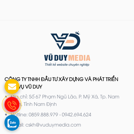
CÔNG TY TNHH ĐẦU TƯ XÂY DỰNG VÀ PHÁT TRIỂN
DỊCH VỤ VŨ DUY
Địa chỉ: Số 67 Phạm Ngũ Lão, P. Mỹ Xá, Tp. Nam
Định, Tỉnh Nam Định
Hotline: 0859.888.979 - 0942.694.624
Email: cskh@vuduymedia.com