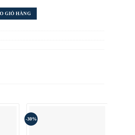
n số lượng
O GIỎ HÀNG
-30%
-30%