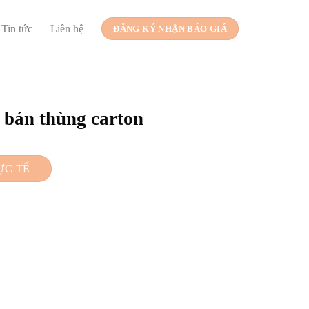
Tin tức
Liên hệ
ĐĂNG KÝ NHẬN BÁO GIÁ
bán thùng carton
ỰC TẾ