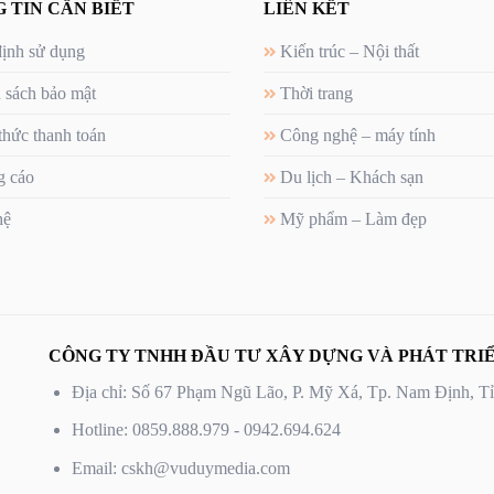
 TIN CẦN BIẾT
LIÊN KẾT
ịnh sử dụng
Kiến trúc – Nội thất
 sách bảo mật
Thời trang
thức thanh toán
Công nghệ – máy tính
 cáo
Du lịch – Khách sạn
hệ
Mỹ phẩm – Làm đẹp
CÔNG TY TNHH ĐẦU TƯ XÂY DỰNG VÀ PHÁT TRIỂ
Địa chỉ: Số 67 Phạm Ngũ Lão, P. Mỹ Xá, Tp. Nam Định, 
Hotline: 0859.888.979 - 0942.694.624
Email: cskh@vuduymedia.com