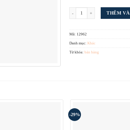
Theme wordpress bán thùng carto
THÊM VÀ
Mã:
12962
Danh mục:
Khác
Từ khóa:
bán hàng
-29%