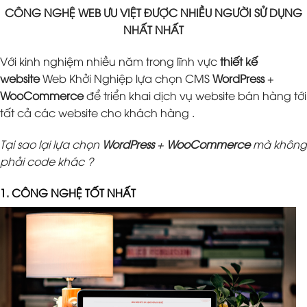
CÔNG NGHỆ WEB ƯU VIỆT ĐƯỢC NHIỀU NGƯỜI SỬ DỤNG
NHẤT NHẤT
Với kinh nghiệm nhiều năm trong lĩnh vực
thiết kế
website
Web Khởi Nghiệp lựa chọn CMS
WordPress
+
WooCommerce
để triển khai dịch vụ website bán hàng tới
tất cả các website cho khách hàng .
Tại sao lại lựa chọn
WordPress
+
WooCommerce
mà không
phải code khác ?
1. CÔNG NGHỆ TỐT NHẤT