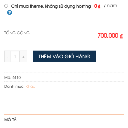
/ năm
0 ₫
Chỉ mua theme, không sử dụng hosting
TỔNG CỘNG
700,000 ₫
Mẫu website thuốc lá điện tử số lượng
THÊM VÀO GIỎ HÀNG
Mã:
6110
Danh mục:
Khác
MÔ TẢ