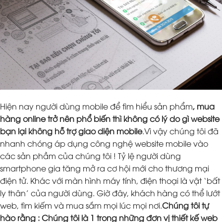
Hiện nay người dùng mobile để tìm hiểu sản phẩm
, mua
hàng online trở nên phổ biến thì không có lý do gì website
bạn lại không hỗ trợ giao diện mobile
.Vì vậy chúng tôi đã
nhanh chóng áp dụng công nghệ website mobile vào
các sản phầm của chúng tôi ! Tỷ lệ người dùng
smartphone gia tăng mở ra cơ hội mới cho thương mại
điện tử. Khác với màn hình máy tính, điện thoại là vật ‘bất
ly thân’ của người dùng. Giờ đây, khách hàng có thể lướt
web, tìm kiếm và mua sắm mọi lúc mọi nơi.
Chúng tôi tự
hào rằng : Chúng tôi là 1 trong những đơn vị thiết kế web