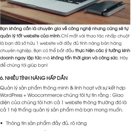
Bạn không cần là chuyên gia về công nghệ nhưng cũng sẽ tự
quản lý tốt website của mình
.Chỉ mất vài thao tác nhấp chuột
là bạn đã sở hữu 1 website với đầy đủ tính năng bán hàng
chuyên nghiệp. Bạn có thể bắt đầu
thực hiện các ý tưởng kinh
doanh ngay lập tức
mà
không tốn thời gian và công sức
. Hãy
để chúng tôi giúp bạn!
6. NHIỀU TÍNH NĂNG HẤP DẪN
Quản lý sản phẩm thông minh & linh hoạt với sự kết hợp
WordPress + Woocommerce chúng tôi tự tin rằng : Giao
diện của chúng tôi hơn cả 1 website thông thường đó là
cả 1 hệ thống quản lý sản phẩm mà bạn mong muốn.
Thông tin sản phẩm đầy đủ, rõ ràng