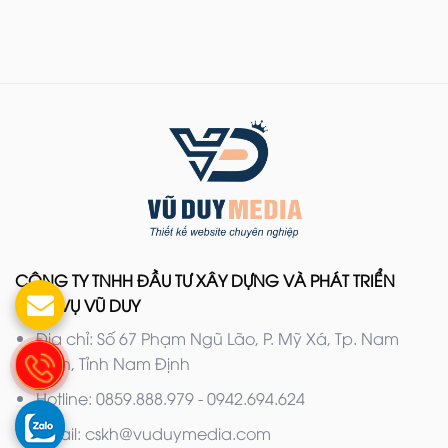
CÔNG TY TNHH ĐẦU TƯ XÂY DỰNG VÀ PHÁT TRIỂN
DỊCH VỤ VŨ DUY
Địa chỉ: Số 67 Phạm Ngũ Lão, P. Mỹ Xá, Tp. Nam
Định, Tỉnh Nam Định
Hotline: 0859.888.979 - 0942.694.624
Email: cskh@vuduymedia.com