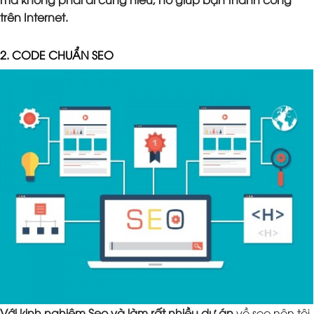
trên Internet.
2. CODE CHUẨN SEO
Với kinh nghiệm Seo và làm rất nhiều dự án
về seo nên tôi