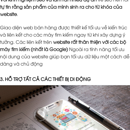
tự tin rằng sản phẩm của mình sinh ra cho từ khóa của
website
.
Giao diện web bán hàng được thiết kế tối ưu về kiến trúc
và liên kết cho các máy tìm kiếm ngay từ khi xây dựng ý
tưởng. Các liên kết trên
website rất thân thiện với các bộ
máy tìm kiếm (nhất là Google)
Ngoài ra tính năng tối ưu
nội dung của website giúp bạn tối ưu dữ liệu một cách dễ
dàng và chủ động
3. HỖ TRỢ TẤT CẢ CÁC THIẾT BỊ DI ĐỘNG