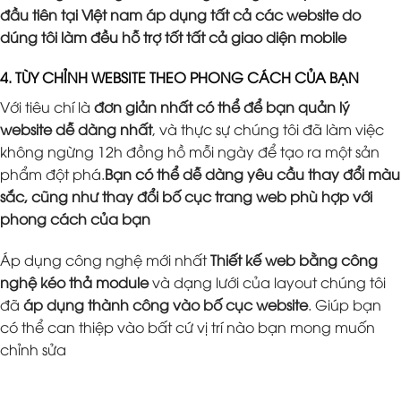
đầu tiên tại Việt nam áp dụng tất cả các website do
dúng tôi làm đều hỗ trợ tốt tất cả giao diện mobile
4. TÙY CHỈNH WEBSITE THEO PHONG CÁCH CỦA BẠN
Với tiêu chí là
đơn giản nhất có thể để bạn quản lý
website dễ dàng nhất
, và thực sự chúng tôi đã làm việc
không ngừng 12h đồng hồ mỗi ngày để tạo ra một sản
phẩm đột phá.
Bạn có thể dễ dàng yêu cầu thay đổi màu
sắc, cũng như thay đổi bố cục trang web phù hợp với
phong cách của bạn
Áp dụng công nghệ mới nhất
Thiết kế web bằng công
nghệ kéo thả module
và dạng lưới của layout chúng tôi
đã
áp dụng thành công vào bố cục website
. Giúp bạn
có thể can thiệp vào bất cứ vị trí nào bạn mong muốn
chỉnh sửa