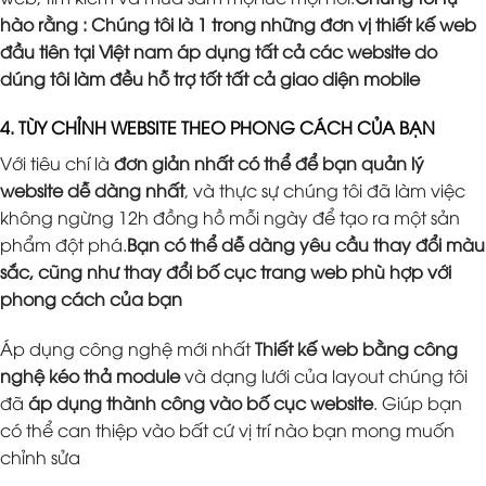
hào rằng : Chúng tôi là 1 trong những đơn vị thiết kế web
đầu tiên tại Việt nam áp dụng tất cả các website do
dúng tôi làm đều hỗ trợ tốt tất cả giao diện mobile
4. TÙY CHỈNH WEBSITE THEO PHONG CÁCH CỦA BẠN
Với tiêu chí là
đơn giản nhất có thể để bạn quản lý
website dễ dàng nhất
, và thực sự chúng tôi đã làm việc
không ngừng 12h đồng hồ mỗi ngày để tạo ra một sản
phẩm đột phá.
Bạn có thể dễ dàng yêu cầu thay đổi màu
sắc, cũng như thay đổi bố cục trang web phù hợp với
phong cách của bạn
Áp dụng công nghệ mới nhất
Thiết kế web bằng công
nghệ kéo thả module
và dạng lưới của layout chúng tôi
đã
áp dụng thành công vào bố cục website
. Giúp bạn
có thể can thiệp vào bất cứ vị trí nào bạn mong muốn
chỉnh sửa