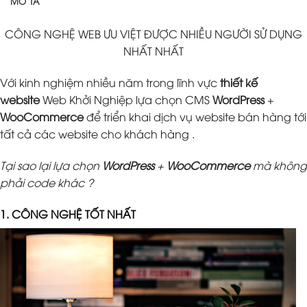
MÔ TẢ
CÔNG NGHỆ WEB ƯU VIỆT ĐƯỢC NHIỀU NGƯỜI SỬ DỤNG
NHẤT NHẤT
Với kinh nghiệm nhiều năm trong lĩnh vực
thiết kế
website
Web Khởi Nghiệp lựa chọn CMS
WordPress
+
WooCommerce
để triển khai dịch vụ website bán hàng tới
tất cả các website cho khách hàng .
Tại sao lại lựa chọn
WordPress
+
WooCommerce
mà không
phải code khác ?
1. CÔNG NGHỆ TỐT NHẤT