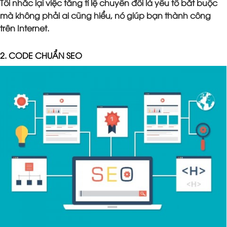
Tôi nhắc lại việc tăng tỉ lệ chuyển đổi là yếu tố bắt buộc
mà không phải ai cũng hiểu, nó giúp bạn thành công
trên Internet.
2. CODE CHUẨN SEO