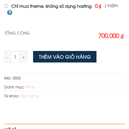
/ năm
0 ₫
Chỉ mua theme, không sử dụng hosting
TỔNG CỘNG
700,000 ₫
Mẫu Web lắp mạng số lượng
THÊM VÀO GIỎ HÀNG
Mã:
5553
Danh mục:
Khác
Từ khóa:
lắp mạng