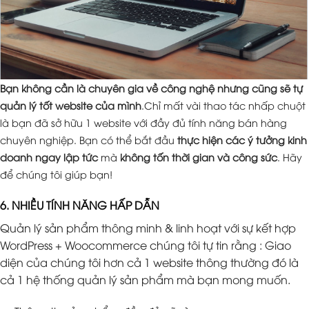
Bạn không cần là chuyên gia về công nghệ nhưng cũng sẽ tự
quản lý tốt website của mình
.Chỉ mất vài thao tác nhấp chuột
là bạn đã sở hữu 1 website với đầy đủ tính năng bán hàng
chuyên nghiệp. Bạn có thể bắt đầu
thực hiện các ý tưởng kinh
doanh ngay lập tức
mà
không tốn thời gian và công sức
. Hãy
để chúng tôi giúp bạn!
6. NHIỀU TÍNH NĂNG HẤP DẪN
Quản lý sản phẩm thông minh & linh hoạt với sự kết hợp
WordPress + Woocommerce chúng tôi tự tin rằng : Giao
diện của chúng tôi hơn cả 1 website thông thường đó là
cả 1 hệ thống quản lý sản phẩm mà bạn mong muốn.