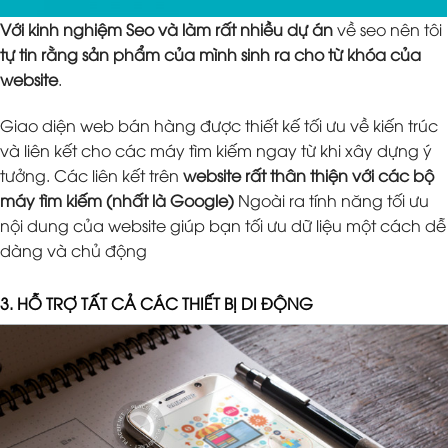
Với kinh nghiệm Seo và làm rất nhiều dự án
về seo nên tôi
tự tin rằng sản phẩm của mình sinh ra cho từ khóa của
website
.
Giao diện web bán hàng được thiết kế tối ưu về kiến trúc
và liên kết cho các máy tìm kiếm ngay từ khi xây dựng ý
tưởng. Các liên kết trên
website rất thân thiện với các bộ
máy tìm kiếm (nhất là Google)
Ngoài ra tính năng tối ưu
nội dung của website giúp bạn tối ưu dữ liệu một cách dễ
dàng và chủ động
3. HỖ TRỢ TẤT CẢ CÁC THIẾT BỊ DI ĐỘNG