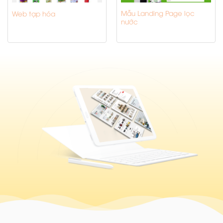
Mẫu Landing Page lọc
Web tạp hóa
nước