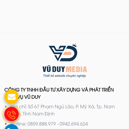
CÔNG TY TNHH ĐẦU TƯ XÂY DỰNG VÀ PHÁT TRIỂN
DỊCH VỤ VŨ DUY
Địa chỉ: Số 67 Phạm Ngũ Lão, P. Mỹ Xá, Tp. Nam
Định, Tỉnh Nam Định
Hotline: 0859.888.979 - 0942.694.624