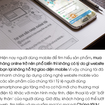
Hiện nay người dùng mobile để tìm hiểu sản phẩm
, mua
hàng online trở nên phổ biến thì không có lý do gì website
bạn lại không hỗ trợ giao diện mobile
.Vì vậy chúng tôi đã
nhanh chóng áp dụng công nghệ website mobile vào
các sản phầm của chúng tôi ! Tỷ lệ người dùng
smartphone gia tăng mở ra cơ hội mới cho thương mại
điện tử. Khác với màn hình máy tính, điện thoại là vật ‘bất
ly thân’ của người dùng. Giờ đây, khách hàng có thể lướt
web, tìm kiếm và mua sắm mọi lúc mọi nơi.
Chúng tôi tự