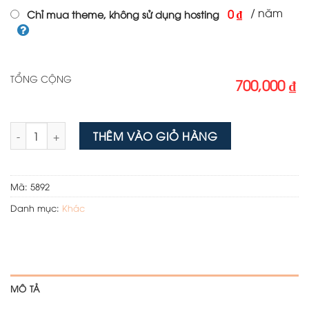
/ năm
0 ₫
Chỉ mua theme, không sử dụng hosting
TỔNG CỘNG
700,000 ₫
Web thẩm định sản phẩm số lượng
THÊM VÀO GIỎ HÀNG
Mã:
5892
Danh mục:
Khác
MÔ TẢ