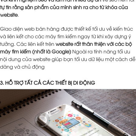
tự tin rằng sản phẩm của mình sinh ra cho từ khóa của
website
.
Giao diện web bán hàng được thiết kế tối ưu về kiến trúc
và liên kết cho các máy tìm kiếm ngay từ khi xây dựng ý
tưởng. Các liên kết trên
website rất thân thiện với các bộ
máy tìm kiếm (nhất là Google)
Ngoài ra tính năng tối ưu
nội dung của website giúp bạn tối ưu dữ liệu một cách dễ
dàng và chủ động
3. HỖ TRỢ TẤT CẢ CÁC THIẾT BỊ DI ĐỘNG