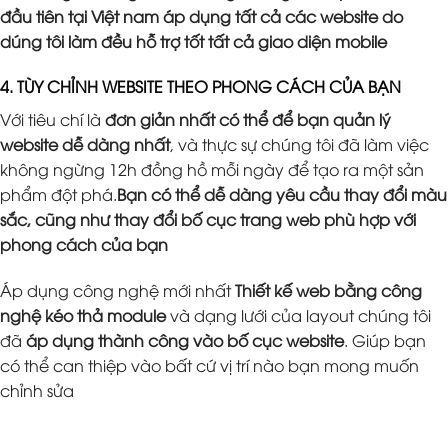
đầu tiên tại Việt nam áp dụng tất cả các website do
dúng tôi làm đều hỗ trợ tốt tất cả giao diện mobile
4. TÙY CHỈNH WEBSITE THEO PHONG CÁCH CỦA BẠN
Với tiêu chí là
đơn giản nhất có thể để bạn quản lý
website dễ dàng nhất
, và thực sự chúng tôi đã làm việc
không ngừng 12h đồng hồ mỗi ngày để tạo ra một sản
phẩm đột phá.
Bạn có thể dễ dàng yêu cầu thay đổi màu
sắc, cũng như thay đổi bố cục trang web phù hợp với
phong cách của bạn
Áp dụng công nghệ mới nhất
Thiết kế web bằng công
nghệ kéo thả module
và dạng lưới của layout chúng tôi
đã
áp dụng thành công vào bố cục website
. Giúp bạn
có thể can thiệp vào bất cứ vị trí nào bạn mong muốn
chỉnh sửa