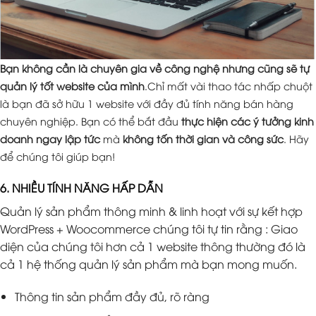
Bạn không cần là chuyên gia về công nghệ nhưng cũng sẽ tự
quản lý tốt website của mình
.Chỉ mất vài thao tác nhấp chuột
là bạn đã sở hữu 1 website với đầy đủ tính năng bán hàng
chuyên nghiệp. Bạn có thể bắt đầu
thực hiện các ý tưởng kinh
doanh ngay lập tức
mà
không tốn thời gian và công sức
. Hãy
để chúng tôi giúp bạn!
6. NHIỀU TÍNH NĂNG HẤP DẪN
Quản lý sản phẩm thông minh & linh hoạt với sự kết hợp
WordPress + Woocommerce chúng tôi tự tin rằng : Giao
diện của chúng tôi hơn cả 1 website thông thường đó là
cả 1 hệ thống quản lý sản phẩm mà bạn mong muốn.
Thông tin sản phẩm đầy đủ, rõ ràng