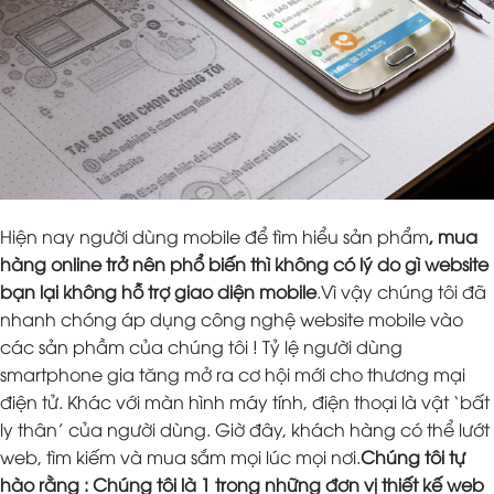
Hiện nay người dùng mobile để tìm hiểu sản phẩm
, mua
hàng online trở nên phổ biến thì không có lý do gì website
bạn lại không hỗ trợ giao diện mobile
.Vì vậy chúng tôi đã
nhanh chóng áp dụng công nghệ website mobile vào
các sản phầm của chúng tôi ! Tỷ lệ người dùng
smartphone gia tăng mở ra cơ hội mới cho thương mại
điện tử. Khác với màn hình máy tính, điện thoại là vật ‘bất
ly thân’ của người dùng. Giờ đây, khách hàng có thể lướt
web, tìm kiếm và mua sắm mọi lúc mọi nơi.
Chúng tôi tự
hào rằng : Chúng tôi là 1 trong những đơn vị thiết kế web