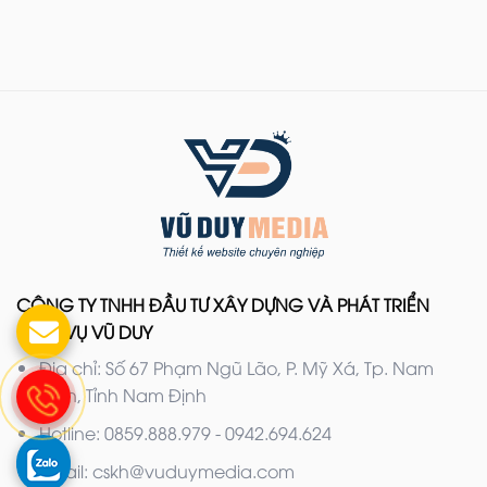
CÔNG TY TNHH ĐẦU TƯ XÂY DỰNG VÀ PHÁT TRIỂN
DỊCH VỤ VŨ DUY
Địa chỉ: Số 67 Phạm Ngũ Lão, P. Mỹ Xá, Tp. Nam
Định, Tỉnh Nam Định
Hotline: 0859.888.979 - 0942.694.624
Email: cskh@vuduymedia.com