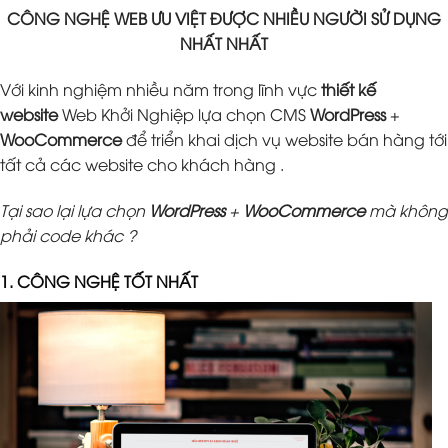
CÔNG NGHỆ WEB ƯU VIỆT ĐƯỢC NHIỀU NGƯỜI SỬ DỤNG
NHẤT NHẤT
Với kinh nghiệm nhiều năm trong lĩnh vực
thiết kế
website
Web Khởi Nghiệp lựa chọn CMS
WordPress
+
WooCommerce
để triển khai dịch vụ website bán hàng tới
tất cả các website cho khách hàng .
Tại sao lại lựa chọn
WordPress
+
WooCommerce
mà không
phải code khác ?
1. CÔNG NGHỆ TỐT NHẤT