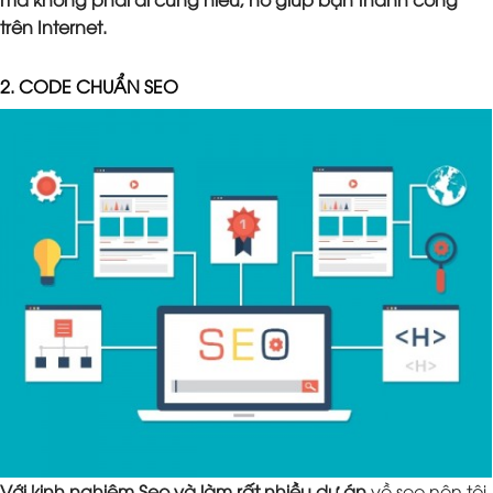
trên Internet.
2. CODE CHUẨN SEO
Với kinh nghiệm Seo và làm rất nhiều dự án
về seo nên tôi