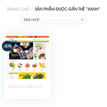
TRANG CHỦ
/
SẢN PHẨM ĐƯỢC GẮN THẺ “XANH”
-30%
Shop thực phẩm tươi