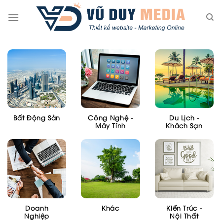
Skip
to
content
Bất Động Sản
Công Nghệ -
Du Lịch -
Máy Tính
Khách Sạn
Doanh
Khác
Kiến Trúc -
Nghiệp
Nội Thất