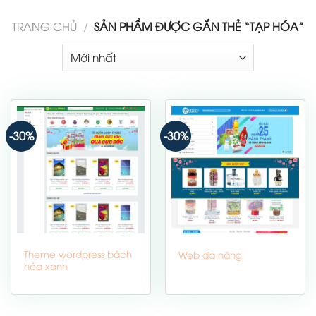
TRANG CHỦ
/
SẢN PHẨM ĐƯỢC GẮN THẺ “TẠP HÓA”
-30%
-30%
Theme wordpress bách
Web đa năng
hóa xanh