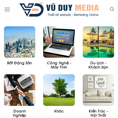
Skip
to
content
Bất Động Sản
Công Nghệ -
Du Lịch -
Máy Tính
Khách Sạn
Doanh
Khác
Kiến Trúc -
Nghiệp
Nội Thất