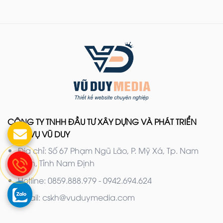
CÔNG TY TNHH ĐẦU TƯ XÂY DỰNG VÀ PHÁT TRIỂN
DỊCH VỤ VŨ DUY
Địa chỉ: Số 67 Phạm Ngũ Lão, P. Mỹ Xá, Tp. Nam
Định, Tỉnh Nam Định
Hotline: 0859.888.979 - 0942.694.624
Email: cskh@vuduymedia.com