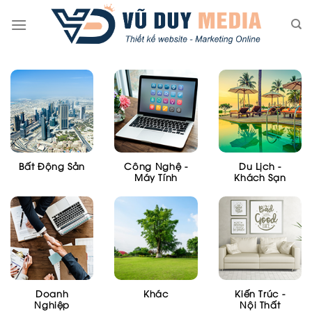
Skip
to
content
Bất Động Sản
Công Nghệ -
Du Lịch -
Máy Tính
Khách Sạn
Doanh
Khác
Kiến Trúc -
Nghiệp
Nội Thất