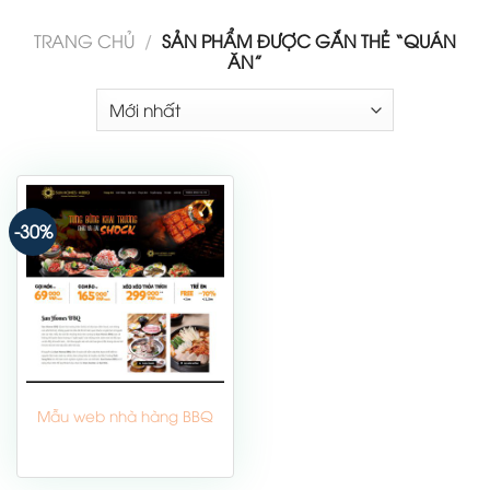
TRANG CHỦ
/
SẢN PHẨM ĐƯỢC GẮN THẺ “QUÁN
ĂN”
-30%
Mẫu web nhà hàng BBQ