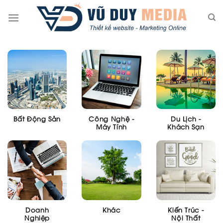
Skip
to
content
Bất Động Sản
Công Nghệ -
Du Lịch -
Máy Tính
Khách Sạn
Doanh
Khác
Kiến Trúc -
Nghiệp
Nội Thất