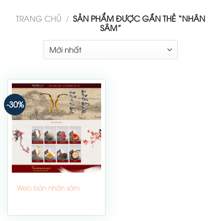
TRANG CHỦ
/
SẢN PHẨM ĐƯỢC GẮN THẺ “NHÂN
SÂM”
-30%
Web bán nhân sâm