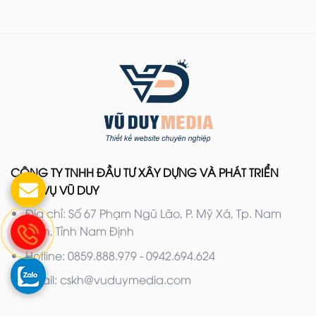
CÔNG TY TNHH ĐẦU TƯ XÂY DỰNG VÀ PHÁT TRIỂN
DỊCH VỤ VŨ DUY
Địa chỉ: Số 67 Phạm Ngũ Lão, P. Mỹ Xá, Tp. Nam
Định, Tỉnh Nam Định
Hotline: 0859.888.979 - 0942.694.624
Email: cskh@vuduymedia.com