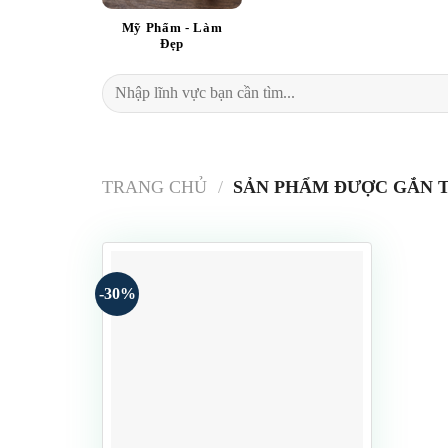
Mỹ Phẩm - Làm
Đẹp
Tìm
kiếm:
TRANG CHỦ
/
SẢN PHẨM ĐƯỢC GẮN T
-30%