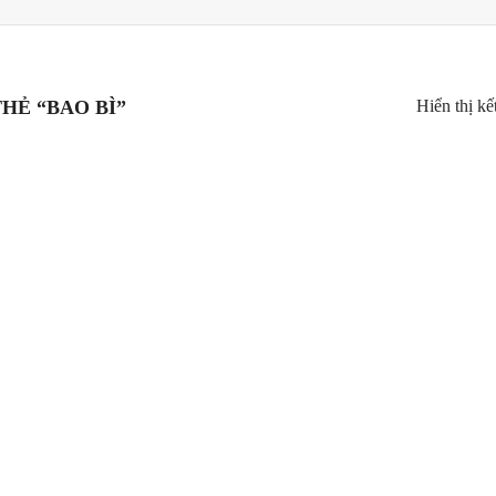
Hiển thị kế
HẺ “BAO BÌ”