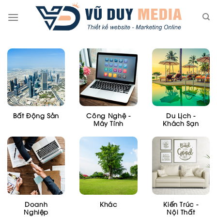
Skip
to
content
Bất Động Sản
Công Nghệ -
Du Lịch -
Máy Tính
Khách Sạn
Doanh
Khác
Kiến Trúc -
Nghiệp
Nội Thất