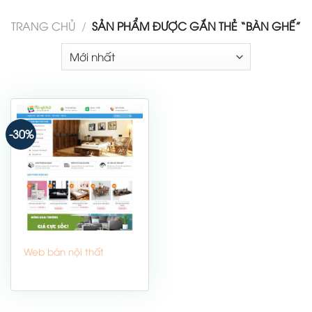
TRANG CHỦ
/
SẢN PHẨM ĐƯỢC GẮN THẺ “BÀN GHẾ”
-30%
Web bán nội thất