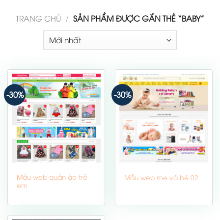
TRANG CHỦ
/
SẢN PHẨM ĐƯỢC GẮN THẺ “BABY”
-30%
-30%
Mẫu web quần áo trẻ
Mẫu web mẹ và bé 02
em