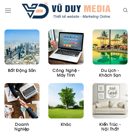
Skip
to
content
Bất Động Sản
Công Nghệ -
Du Lịch -
Máy Tính
Khách Sạn
Doanh
Khác
Kiến Trúc -
Nghiệp
Nội Thất