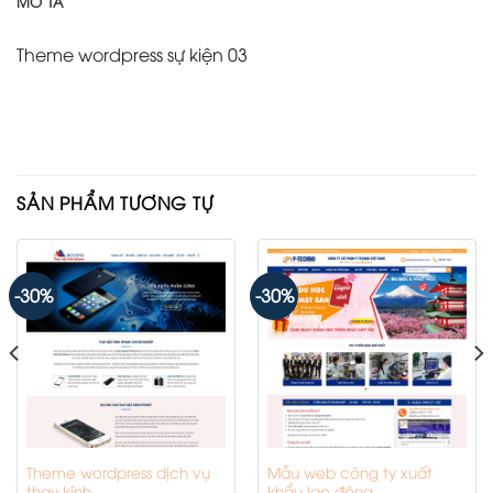
MÔ TẢ
Theme wordpress sự kiện 03
SẢN PHẨM TƯƠNG TỰ
-30%
-30%
Theme wordpress dịch vụ
Mẫu web công ty xuất
thay kính
khẩu lao động