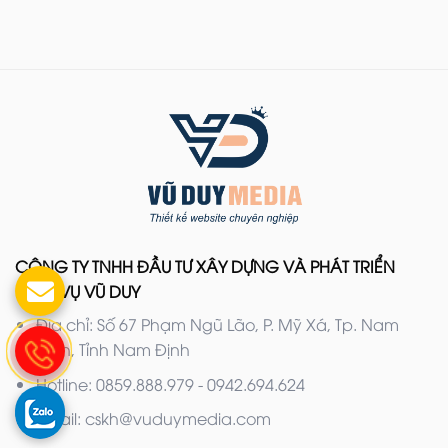
CÔNG TY TNHH ĐẦU TƯ XÂY DỰNG VÀ PHÁT TRIỂN
DỊCH VỤ VŨ DUY
Địa chỉ: Số 67 Phạm Ngũ Lão, P. Mỹ Xá, Tp. Nam
Định, Tỉnh Nam Định
Hotline: 0859.888.979 - 0942.694.624
Email: cskh@vuduymedia.com