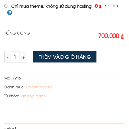
/ năm
0 ₫
Chỉ mua theme, không sử dụng hosting
TỔNG CỘNG
700,000 ₫
Theme wordpress sự kiện 03 số lượng
THÊM VÀO GIỎ HÀNG
Mã:
7946
Danh mục:
Doanh nghiệp
Từ khóa:
landing page