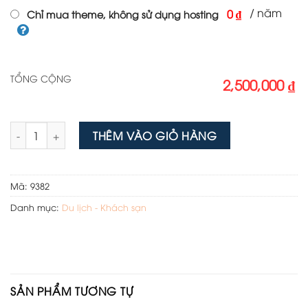
/ năm
0 ₫
Chỉ mua theme, không sử dụng hosting
TỔNG CỘNG
2,500,000 ₫
Theme wordpress du lịch cao cấp 07 số lượng
THÊM VÀO GIỎ HÀNG
Mã:
9382
Danh mục:
Du lịch - Khách sạn
SẢN PHẨM TƯƠNG TỰ