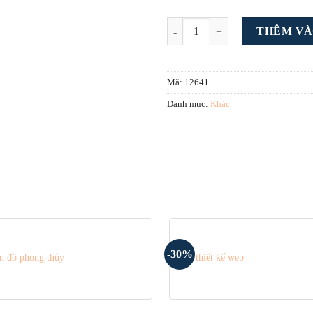
Theme wordpress dịch vụ tài chính
THÊM VÀ
Mã:
12641
Danh mục:
Khác
-30%
n đồ phong thủy
Mẫu thiết kế web