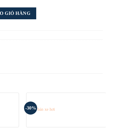
 01 số lượng
O GIỎ HÀNG
-30%
-30%
Web bán xe hơi