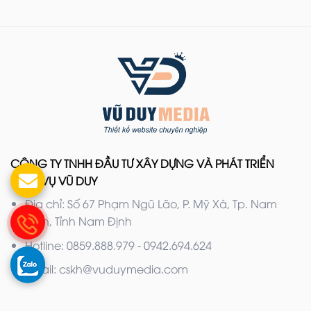
CÔNG TY TNHH ĐẦU TƯ XÂY DỰNG VÀ PHÁT TRIỂN
DỊCH VỤ VŨ DUY
Địa chỉ: Số 67 Phạm Ngũ Lão, P. Mỹ Xá, Tp. Nam
Định, Tỉnh Nam Định
Hotline: 0859.888.979 - 0942.694.624
Email: cskh@vuduymedia.com