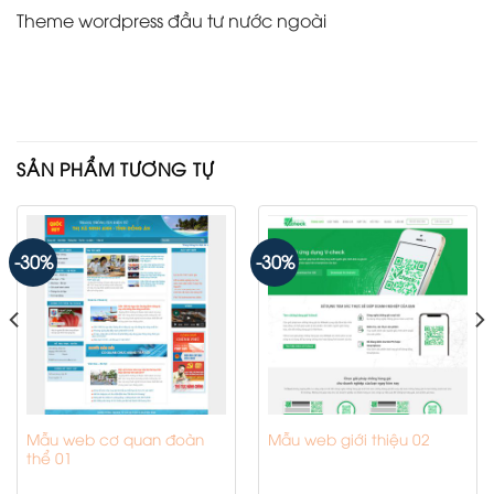
Theme wordpress đầu tư nước ngoài
SẢN PHẨM TƯƠNG TỰ
-30%
-30%
Mẫu web cơ quan đoàn
Mẫu web giới thiệu 02
thể 01