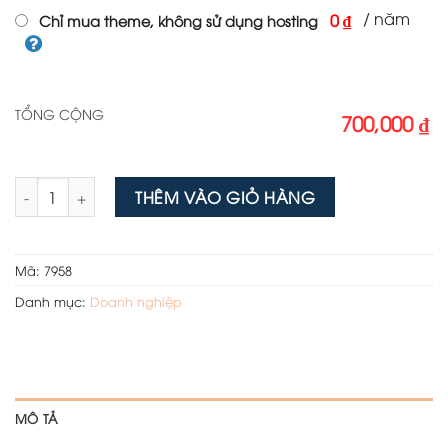
/ năm
0 ₫
Chỉ mua theme, không sử dụng hosting
TỔNG CỘNG
700,000 ₫
Theme wordpress đầu tư nước ngoài số lượng
THÊM VÀO GIỎ HÀNG
Mã:
7958
Danh mục:
Doanh nghiệp
MÔ TẢ