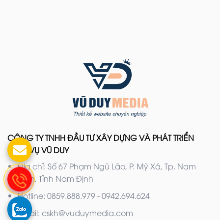
CÔNG TY TNHH ĐẦU TƯ XÂY DỰNG VÀ PHÁT TRIỂN
DỊCH VỤ VŨ DUY
Địa chỉ: Số 67 Phạm Ngũ Lão, P. Mỹ Xá, Tp. Nam
Định, Tỉnh Nam Định
Hotline: 0859.888.979 - 0942.694.624
Email: cskh@vuduymedia.com