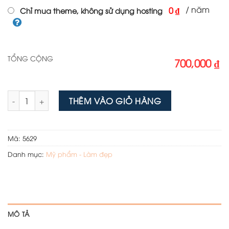
/ năm
0 ₫
Chỉ mua theme, không sử dụng hosting
TỔNG CỘNG
700,000 ₫
Mẫu web thuốc tăng cân số lượng
THÊM VÀO GIỎ HÀNG
Mã:
5629
Danh mục:
Mỹ phẩm - Làm đẹp
MÔ TẢ