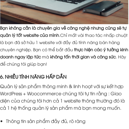
Bạn không cần là chuyên gia về công nghệ nhưng cũng sẽ tự
quản lý tốt website của mình
.Chỉ mất vài thao tác nhấp chuột
là bạn đã sở hữu 1 website với đầy đủ tính năng bán hàng
chuyên nghiệp. Bạn có thể bắt đầu
thực hiện các ý tưởng kinh
doanh ngay lập tức
mà
không tốn thời gian và công sức
. Hãy
để chúng tôi giúp bạn!
6. NHIỀU TÍNH NĂNG HẤP DẪN
Quản lý sản phẩm thông minh & linh hoạt với sự kết hợp
WordPress + Woocommerce chúng tôi tự tin rằng : Giao
diện của chúng tôi hơn cả 1 website thông thường đó là
cả 1 hệ thống quản lý sản phẩm mà bạn mong muốn.
Thông tin sản phẩm đầy đủ, rõ ràng