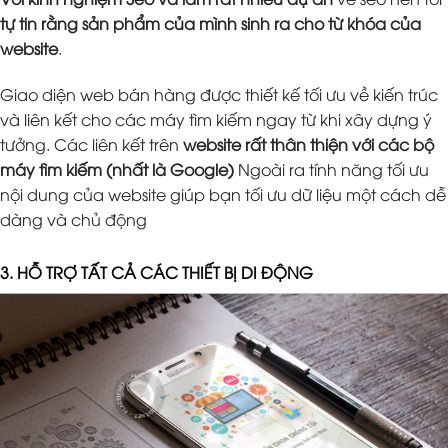
tự tin rằng sản phẩm của mình sinh ra cho từ khóa của
website
.
Giao diện web bán hàng được thiết kế tối ưu về kiến trúc
và liên kết cho các máy tìm kiếm ngay từ khi xây dựng ý
tưởng. Các liên kết trên
website rất thân thiện với các bộ
máy tìm kiếm (nhất là Google)
Ngoài ra tính năng tối ưu
nội dung của website giúp bạn tối ưu dữ liệu một cách dễ
dàng và chủ động
3. HỖ TRỢ TẤT CẢ CÁC THIẾT BỊ DI ĐỘNG