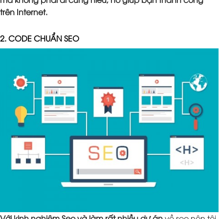
trên Internet.
2. CODE CHUẨN SEO
Với kinh nghiệm Seo và làm rất nhiều dự án
về seo nên tôi