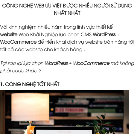
CÔNG NGHỆ WEB ƯU VIỆT ĐƯỢC NHIỀU NGƯỜI SỬ DỤNG
NHẤT NHẤT
Với kinh nghiệm nhiều năm trong lĩnh vực
thiết kế
website
Web Khởi Nghiệp lựa chọn CMS
WordPress
+
WooCommerce
để triển khai dịch vụ website bán hàng tới
tất cả các website cho khách hàng .
Tại sao lại lựa chọn
WordPress
+
WooCommerce
mà không
phải code khác ?
1. CÔNG NGHỆ TỐT NHẤT