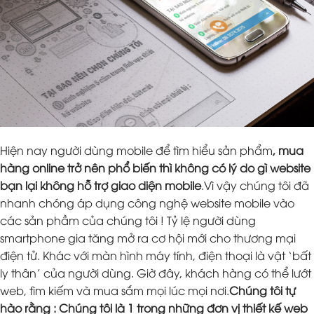
Hiện nay người dùng mobile để tìm hiểu sản phẩm
, mua
hàng online trở nên phổ biến thì không có lý do gì website
bạn lại không hỗ trợ giao diện mobile
.Vì vậy chúng tôi đã
nhanh chóng áp dụng công nghệ website mobile vào
các sản phầm của chúng tôi ! Tỷ lệ người dùng
smartphone gia tăng mở ra cơ hội mới cho thương mại
điện tử. Khác với màn hình máy tính, điện thoại là vật ‘bất
ly thân’ của người dùng. Giờ đây, khách hàng có thể lướt
web, tìm kiếm và mua sắm mọi lúc mọi nơi.
Chúng tôi tự
hào rằng : Chúng tôi là 1 trong những đơn vị thiết kế web