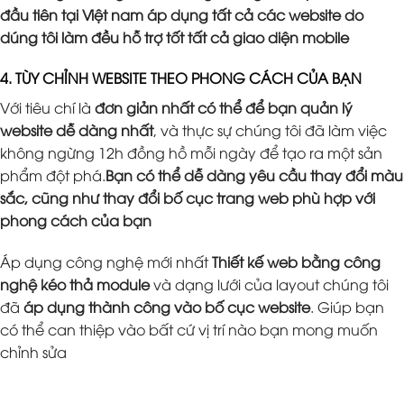
đầu tiên tại Việt nam áp dụng tất cả các website do
dúng tôi làm đều hỗ trợ tốt tất cả giao diện mobile
4. TÙY CHỈNH WEBSITE THEO PHONG CÁCH CỦA BẠN
Với tiêu chí là
đơn giản nhất có thể để bạn quản lý
website dễ dàng nhất
, và thực sự chúng tôi đã làm việc
không ngừng 12h đồng hồ mỗi ngày để tạo ra một sản
phẩm đột phá.
Bạn có thể dễ dàng yêu cầu thay đổi màu
sắc, cũng như thay đổi bố cục trang web phù hợp với
phong cách của bạn
Áp dụng công nghệ mới nhất
Thiết kế web bằng công
nghệ kéo thả module
và dạng lưới của layout chúng tôi
đã
áp dụng thành công vào bố cục website
. Giúp bạn
có thể can thiệp vào bất cứ vị trí nào bạn mong muốn
chỉnh sửa