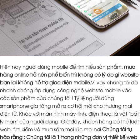
Hiện nay người dùng mobile để tìm hiểu sản phẩm
, mua
hàng online trở nên phổ biến thì không có lý do gì website
bạn lại không hỗ trợ giao diện mobile
.Vì vậy chúng tôi đã
nhanh chóng áp dụng công nghệ website mobile vào
các sản phầm của chúng tôi ! Tỷ lệ người dùng
smartphone gia tăng mở ra cơ hội mới cho thương mại
điện tử. Khác với màn hình máy tính, điện thoại là vật ‘bất
ly thân’ của người dùng. Giờ đây, khách hàng có thể lướt
web, tìm kiếm và mua sắm mọi lúc mọi nơi.
Chúng tôi tự
hào rằng : Chúng tôi là 1 trong những đơn vị thiết kế web