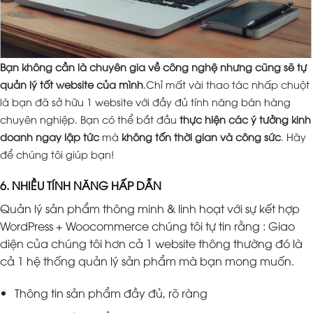
Bạn không cần là chuyên gia về công nghệ nhưng cũng sẽ tự
quản lý tốt website của mình
.Chỉ mất vài thao tác nhấp chuột
là bạn đã sở hữu 1 website với đầy đủ tính năng bán hàng
chuyên nghiệp. Bạn có thể bắt đầu
thực hiện các ý tưởng kinh
doanh ngay lập tức
mà
không tốn thời gian và công sức
. Hãy
để chúng tôi giúp bạn!
6. NHIỀU TÍNH NĂNG HẤP DẪN
Quản lý sản phẩm thông minh & linh hoạt với sự kết hợp
WordPress + Woocommerce chúng tôi tự tin rằng : Giao
diện của chúng tôi hơn cả 1 website thông thường đó là
cả 1 hệ thống quản lý sản phẩm mà bạn mong muốn.
Thông tin sản phẩm đầy đủ, rõ ràng