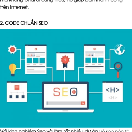
trên Internet.
2. CODE CHUẨN SEO
Với kinh nghiệm Seo và làm rất nhiều dự án
về seo nên tôi