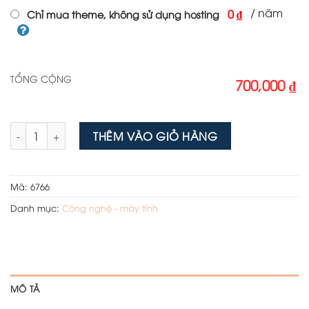
/ năm
0 ₫
Chỉ mua theme, không sử dụng hosting
TỔNG CỘNG
700,000 ₫
Mẫu web Camera số lượng
THÊM VÀO GIỎ HÀNG
Mã:
6766
Danh mục:
Công nghệ - máy tính
MÔ TẢ