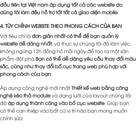
đầu tiên tại Việt nam áp dụng tất cả các website do
dúng tôi làm đều hỗ trợ tốt tất cả giao diện mobile
4. TÙY CHỈNH WEBSITE THEO PHONG CÁCH CỦA BẠN
Với tiêu chí là
đơn giản nhất có thể để bạn quản lý
website dễ dàng nhất
, và thực sự chúng tôi đã làm việc
không ngừng 12h đồng hồ mỗi ngày để tạo ra một sản
phẩm đột phá.
Bạn có thể dễ dàng yêu cầu thay đổi màu
sắc, cũng như thay đổi bố cục trang web phù hợp với
phong cách của bạn
Áp dụng công nghệ mới nhất
Thiết kế web bằng công
nghệ kéo thả module
và dạng lưới của layout chúng tôi
đã
áp dụng thành công vào bố cục website
. Giúp bạn
có thể can thiệp vào bất cứ vị trí nào bạn mong muốn
chỉnh sửa