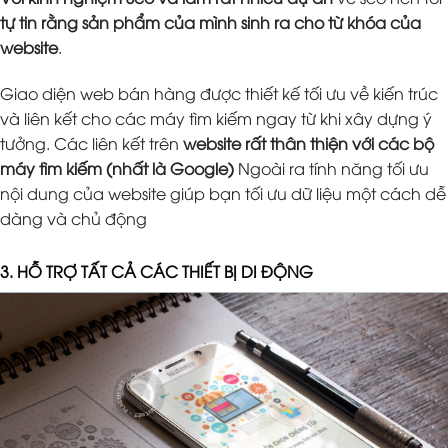
tự tin rằng sản phẩm của mình sinh ra cho từ khóa của
website
.
Giao diện web bán hàng được thiết kế tối ưu về kiến trúc
và liên kết cho các máy tìm kiếm ngay từ khi xây dựng ý
tưởng. Các liên kết trên
website rất thân thiện với các bộ
máy tìm kiếm (nhất là Google)
Ngoài ra tính năng tối ưu
nội dung của website giúp bạn tối ưu dữ liệu một cách dễ
dàng và chủ động
3. HỖ TRỢ TẤT CẢ CÁC THIẾT BỊ DI ĐỘNG