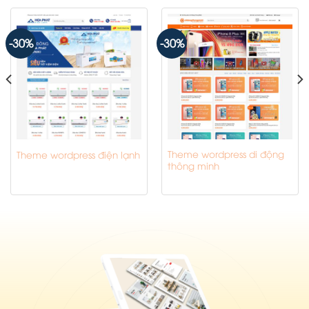
-30%
-30%
Theme wordpress di động
Theme wordpress điện lạnh
thông minh