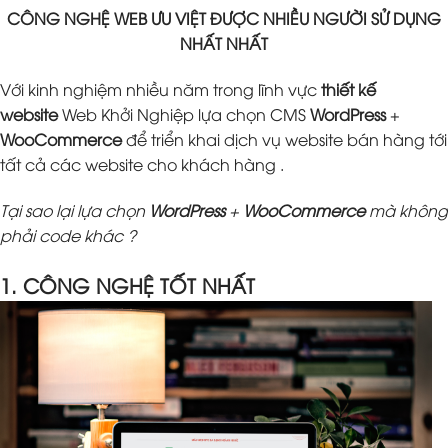
CÔNG NGHỆ WEB ƯU VIỆT ĐƯỢC NHIỀU NGƯỜI SỬ DỤNG
NHẤT NHẤT
Với kinh nghiệm nhiều năm trong lĩnh vực
thiết kế
website
Web Khởi Nghiệp lựa chọn CMS
WordPress
+
WooCommerce
để triển khai dịch vụ website bán hàng tới
tất cả các website cho khách hàng .
Tại sao lại lựa chọn
WordPress
+
WooCommerce
mà không
phải code khác ?
1. CÔNG NGHỆ TỐT NHẤT